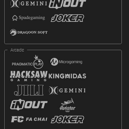
Arcade