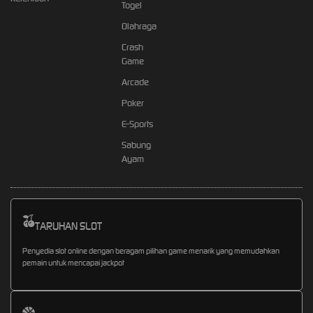
Togel
Olahraga
Crash
Game
Arcade
Poker
E-Sports
Sabung
Ayam
TARUHAN SLOT
Penyedia slot online dengan beragam pilihan game menarik yang memudahkan
pemain untuk mencapai jackpot