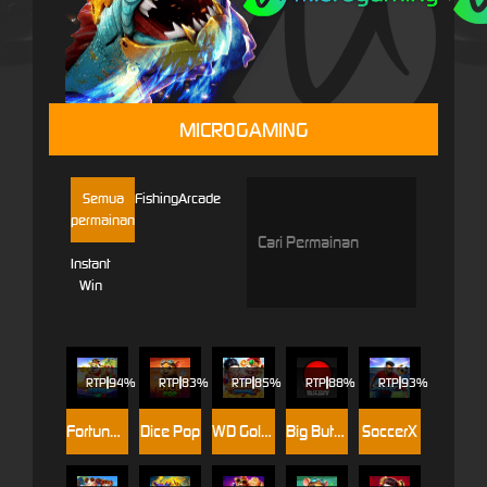
MICROGAMING
Semua
Fishing
Arcade
permainan
Instant
Win
RTP
94%
RTP
83%
RTP
85%
RTP
88%
RTP
93%
Fortune Fishing
Dice Pop
WD Golden Fuwa Fishing
Big Button Bash
SoccerX