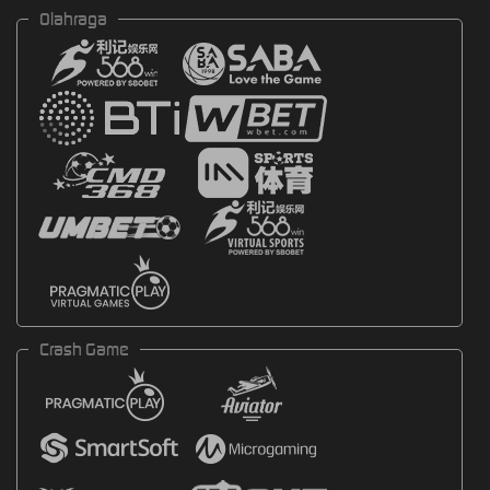
Olahraga
Crash Game