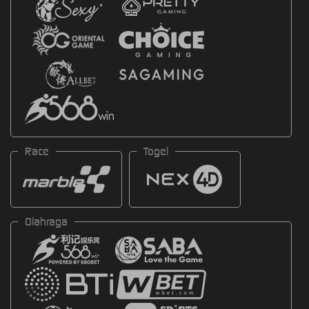
Race
Togel
Olahraga