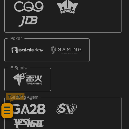
Poker
E-Sports
Sabung Ayam
Tap Me!