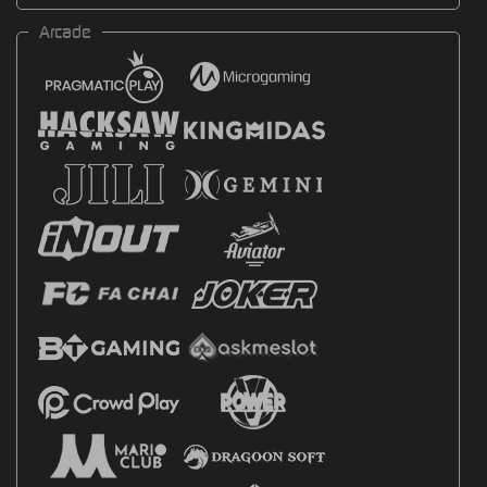
Arcade