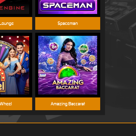
Lounge
Spaceman
Wheel
Amazing Baccarat