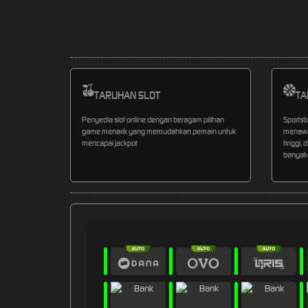
TARUHAN SLOT
TA
Penyedia slot online dengan beragam pilihan
Sportsb
game menarik yang memudahkan pemain untuk
menawar
mencapai jackpot
tinggi,
banyak 