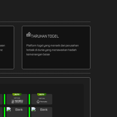
TARUHAN TOGEL
haan
Platform togel yang menarik dari perusahan
ame
terbaik di dunia yang menawarkan hadiah
kemenangan besar