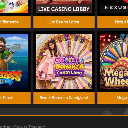
me Bonanza
Live Casino Lobby
Nexus 
ss Crash
Sweet Bonanza Candyland
Mega 
Terbaru Server Thailand