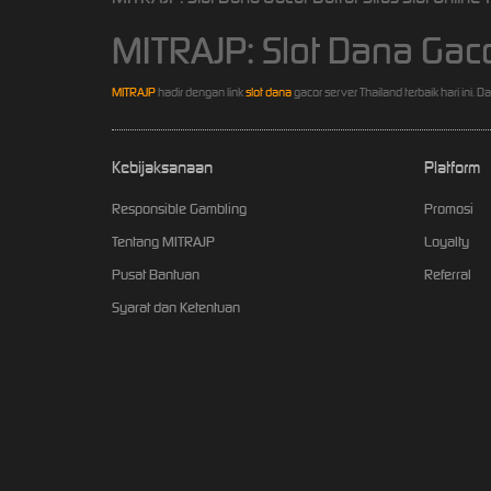
MITRAJP: Slot Dana Gacor
MITRAJP
hadir dengan link
slot dana
gacor server Thailand terbaik hari ini. Da
Kebijaksanaan
Platform
Responsible Gambling
Promosi
Tentang MITRAJP
Loyalty
Pusat Bantuan
Referral
Syarat dan Ketentuan