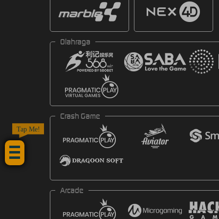
Olahraga
Crash Game
Tap Me!
Arcade