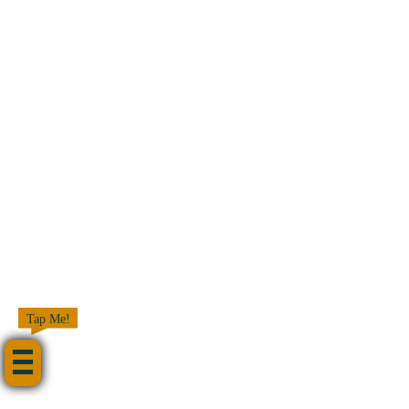
Tap Me!