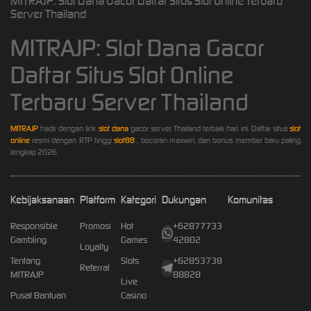
MITRAJP: Slot Dana Gacor Daftar Situs Slot Online Terbaru
Server Thailand
MITRAJP: Slot Dana Gacor
Daftar Situs Slot Online
Terbaru Server Thailand
MITRAJP
hadir dengan link
slot dana
gacor server Thailand terbaik hari ini. Daftar situs
slot
online
resmi dengan RTP tinggi
slot88
, bocoran maxwin, dan bonus member baru paling
lengkap 2026.
Kebijaksanaan
Platform
Kategori
Dukungan
Komunitas
Responsible
Promosi
Hot
+62877733
Gambling
Games
42802
Loyalty
Tentang
Slots
+62853738
Referral
MITRAJP
88828
Live
Pusat Bantuan
Casino