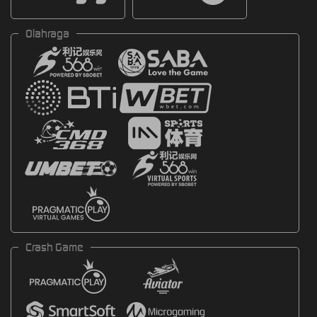
Olahraga
Crash Game