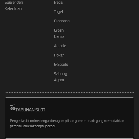
Syarat dan
Race
Ketentuan
Togel
Olahraga
Crash
Game
Arcade
Poker
E-Sports
Sabung
Ayam
TARUHAN SLOT
Penyedia slot online dengan beragam pilihan game menarik yang memudahkan
pemain untuk mencapai jackpot